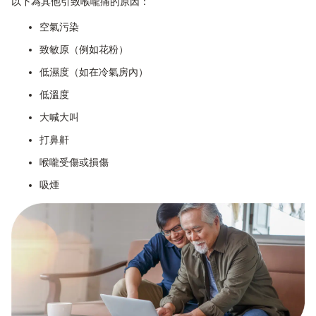
以下為其他引致喉嚨痛的原因：
空氣污染
致敏原（例如花粉）
低濕度（如在冷氣房內）
低溫度
大喊大叫
打鼻鼾
喉嚨受傷或損傷
吸煙