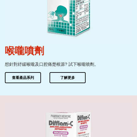
喉嚨噴劑
想針對紓緩喉嚨及口腔痛楚根源? 試下喉嚨噴劑。
查看產品系列
了解更多