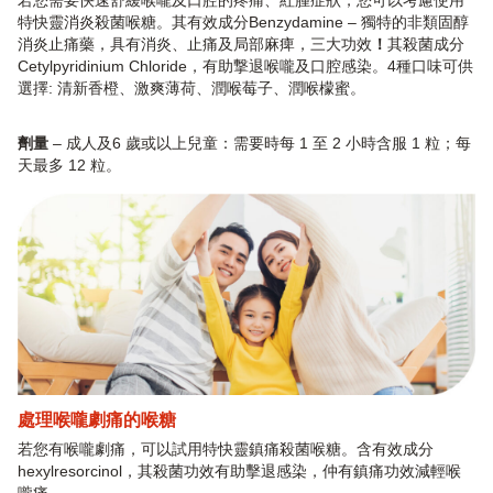
特快靈消炎殺菌喉糖。其有效成分Benzydamine – 獨特的非類固醇
消炎止痛藥，具有消炎、止痛及局部麻痺，三大功效
！
其殺菌成分
Cetylpyridinium Chloride，有助撃退喉嚨及口腔感染。4種口味可供
選擇: 清新香橙、激爽薄荷、潤喉莓子、潤喉檬蜜。
劑量
– 成人及6 歲或以上兒童：需要時每 1 至 2 小時含服 1 粒；每
天最多 12 粒。
處理喉嚨劇痛的喉糖
若您有喉嚨劇痛，可以試用特快靈鎮痛殺菌喉糖。含有效成分
hexylresorcinol，其殺菌功效有助擊退感染，仲有鎮痛功效減輕喉