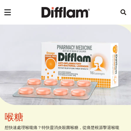
喉糖
想快速處理喉嚨痛？特快靈消炎殺菌喉糖，從痛楚根源擊退喉嚨