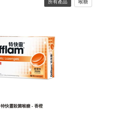
所有產品
喉糖
特快靈殺菌喉糖 - 香橙