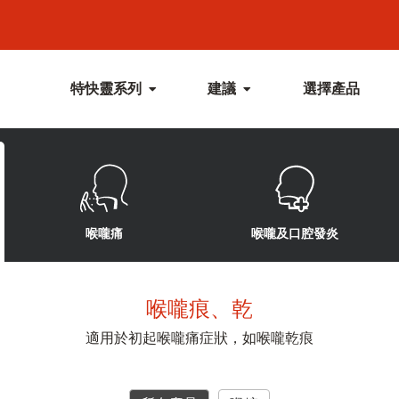
特快靈系列
建議
選擇產品
喉嚨痛
喉嚨及口腔發炎
喉嚨痕、乾
適用於初起喉嚨痛症狀，如喉嚨乾痕