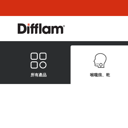
所有產品
喉嚨痕、乾