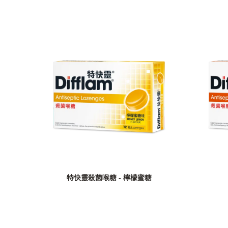
特快靈殺菌喉糖 - 檸檬蜜糖