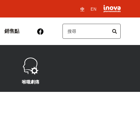
中
EN
銷售點
喉嚨劇痛