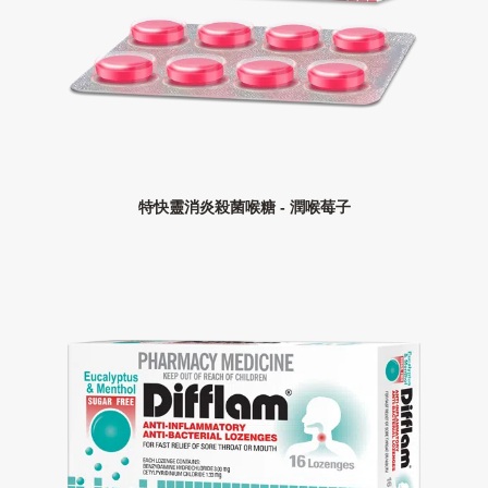
特快靈消炎殺菌喉糖 - 潤喉莓子