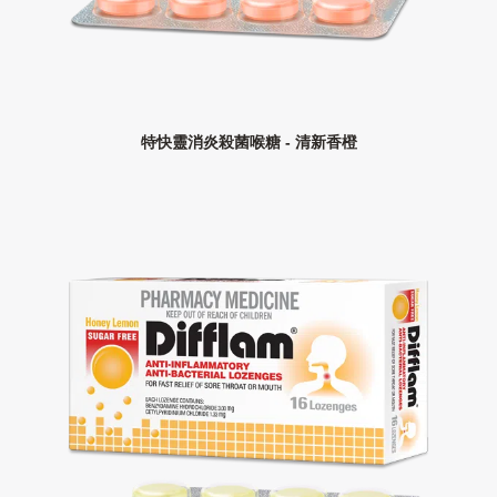
特快靈消炎殺菌喉糖 - 清新香橙