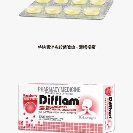
特快靈消炎殺菌喉糖 - 潤喉檬蜜