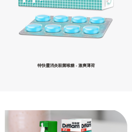
特快靈消炎殺菌喉糖 - 激爽薄荷