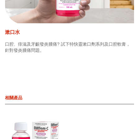
漱口水
口腔、痱滋及牙齦發炎腫痛? 試下特快靈漱口劑系列及口腔軟膏，
針對發炎腫痛問題。