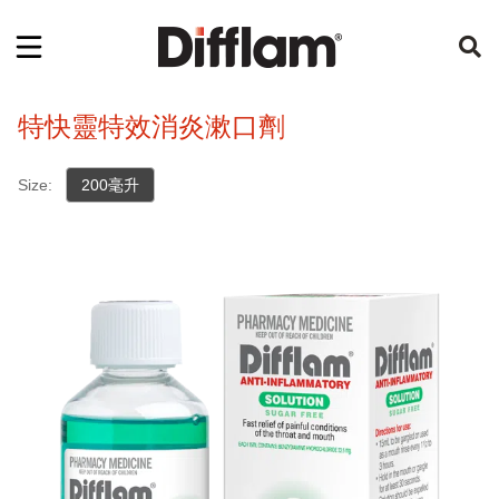
特快靈特效消炎漱口劑
Size:
200毫升