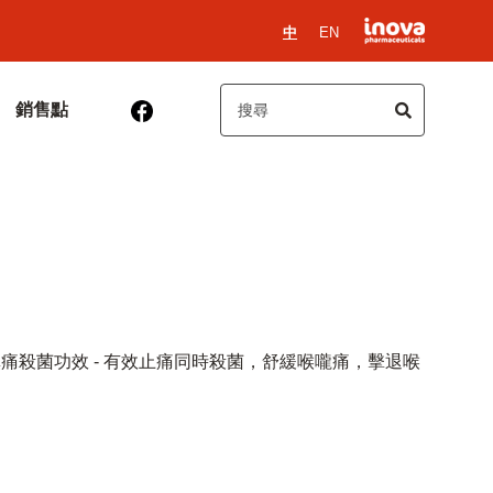
中
EN
銷售點
痛殺菌功效 - 有效止痛同時殺菌，舒緩喉嚨痛，擊退喉