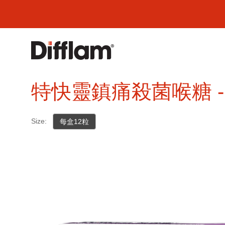
特快靈鎮痛殺菌喉糖 -
Size:
每盒12粒