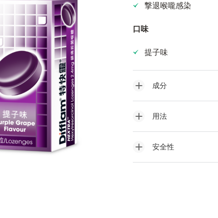
撃退喉嚨感染
口味
提子味
成分
用法
安全性