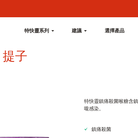
特快靈系列
建議
選擇產品
 提子
特快靈鎮痛殺菌喉糖含鎮
嚨感染。
鎮痛殺菌